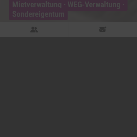
Mietverwaltung · WEG-Verwaltung ·
Sondereigentum
Verwaltung, die
entlastet.
Wir übernehmen die Organisation rund um Ihre
Immobilie – strukturiert, nachvollziehbar und
persönlich betreut.
Kontakt
Leistungen
Willkommen bei der WIM GmbH