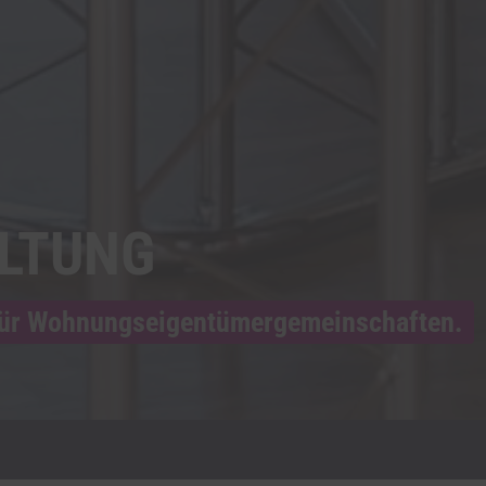
LTUNG
 für Wohnungseigentümergemeinschaften.